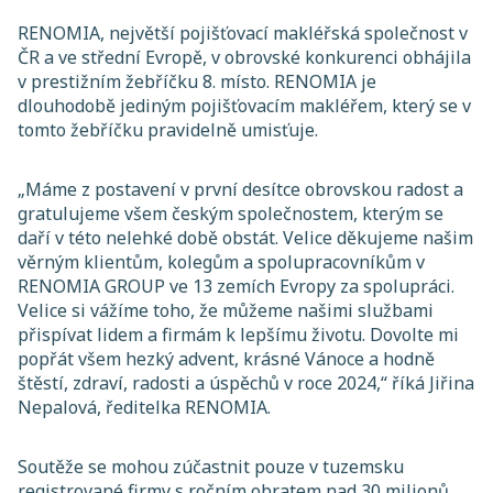
RENOMIA, největší pojišťovací makléřská společnost v
ČR a ve střední Evropě, v obrovské konkurenci obhájila
v prestižním žebříčku 8. místo. RENOMIA je
dlouhodobě jediným pojišťovacím makléřem, který se v
tomto žebříčku pravidelně umisťuje.
„Máme z postavení v první desítce obrovskou radost a
gratulujeme všem českým společnostem, kterým se
daří v této nelehké době obstát. Velice děkujeme našim
věrným klientům, kolegům a spolupracovníkům v
RENOMIA GROUP ve 13 zemích Evropy za spolupráci.
Velice si vážíme toho, že můžeme našimi službami
přispívat lidem a firmám k lepšímu životu. Dovolte mi
popřát všem hezký advent, krásné Vánoce a hodně
štěstí, zdraví, radosti a úspěchů v roce 2024,“ říká Jiřina
Nepalová, ředitelka RENOMIA.
Soutěže se mohou zúčastnit pouze v tuzemsku
registrované firmy s ročním obratem nad 30 milionů