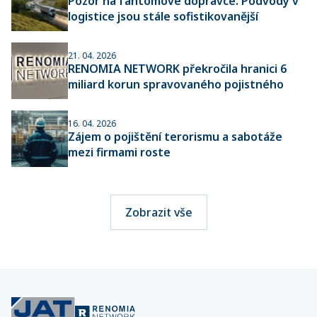
Pozor na fantomové dopravce. Podvody v
logistice jsou stále sofistikovanější
21. 04. 2026
RENOMIA NETWORK překročila hranici 6
miliard korun spravovaného pojistného
16. 04. 2026
Zájem o pojištění terorismu a sabotáže
mezi firmami roste
Zobrazit vše