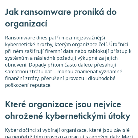
Jak ransomware proniká do
organizací
Ransomware dnes patří mezi nejzávažnější
kybernetické hrozby, kterým organizace čelí. Útočníci
při něm zašifrují firemní data nebo zablokují přístup k
systémům a následně požadují výkupné za jejich
obnovení. Dopady přitom často dalece přesahují
samotnou ztrátu dat – mohou znamenat významné
finanční ztráty, přerušení provozu i dlouhodobé
poškození reputace.
Které organizace jsou nejvíce
ohrožené kybernetickými útoky
Kyberzločinci si vybírají organizace, které jsou závislé
na nepřetržitém provozu a pracují s cennými daty. Mezi