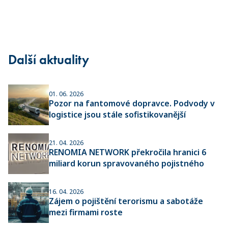
Další aktuality
01. 06. 2026
Pozor na fantomové dopravce. Podvody v
logistice jsou stále sofistikovanější
21. 04. 2026
RENOMIA NETWORK překročila hranici 6
miliard korun spravovaného pojistného
16. 04. 2026
Zájem o pojištění terorismu a sabotáže
mezi firmami roste